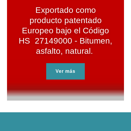
Exportado como
producto patentado
Europeo bajo el Código
HS 27149000 - Bitumen,
asfalto, natural.
Ver más