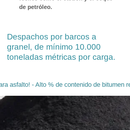
de petróleo.
Despachos por barcos a
granel, de mínimo 10.000
toneladas métricas por carga.
 asfalto! - Alto % de contenido de bitumen reci