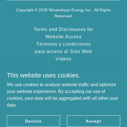
Copyright © 2026 Minamikaze Energy Inc - All Rights
Reserved.
Terms and Disclosures for
Website Access
Términos y condiciones
para acceso al Sitio Web
Videos
Videos-esp
Downloads
This website uses cookies.
Descargas
We use cookies to analyze website traffic and optimize
Terms and Disclosures MM
your website experience. By accepting our use of
cookies, your data will be aggregated with all other user
data.
Powered by
Decline
Accept