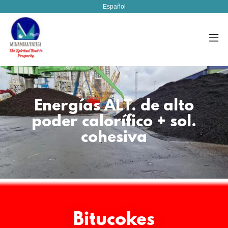
Español
Energías ALT. de alto
poder calorífico + sol.
cohesiva
Bitucokes